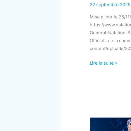
22 septembre 202
Mise à jour le 26/1
https://www.natati
General-Natation-S
Officiels de la com
content/uploads/20
Règlement
Lire la suite »
Sportif
Natation
|
Saison
2025
–
2026