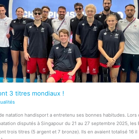
ont 3 titres mondiaux !
ualités
de natation handisport a entretenu ses bonnes habitudes. Lor
atation disputés à Singapour du 21 au 27 septembre 2025, les 
t trois titres (5 argent et 7 bronze). Ils en avaient totalisé 16 il