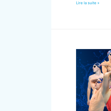
Championnat
Lire la suite »
de
France
50m
::
Résultats
#2