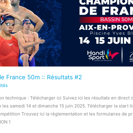
e France 50m :: Résultats #2
ités
on technique : Télécharger ici Suivez ici les résultats en direc
les samedi 14 et dimanche 15 juin 2025. Télécharger la start lis
pétition Trouvez ici la règlementation et les formulaires de 
ION 1