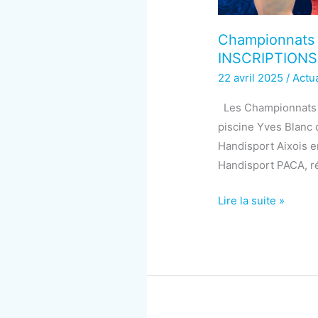
Championnats 
INSCRIPTIONS
22 avril 2025
/
Actua
Les Championnats de
piscine Yves Blanc 
Handisport Aixois e
Handisport PACA, ré
Championnats
Lire la suite »
de
France
50m
–
14&15
juin