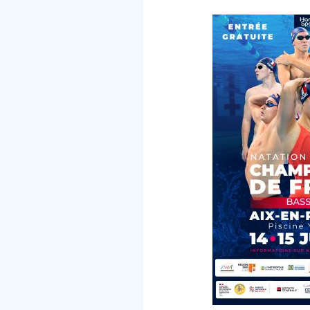
2025
à
Aix
en
Provence
:
INSCRIPTIONS
OUVERTES
!