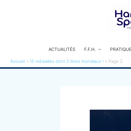
Aller
au
contenu
ACTUALITÉS
F.F.H.
PRATIQU
Accueil
15 médailles dont 3 titres mondiaux !
Page 2