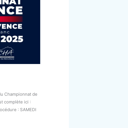
t du Championnat de
t complète ici :
procédure : SAMEDI