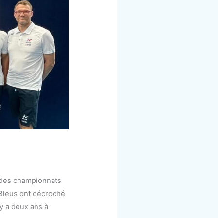
s des championnats
Bleus ont décroché
 y a deux ans à