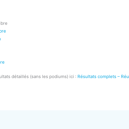
ibre
bre
n
bre
ltats détaillés (sans les podiums) ici :
Résultats complets – Ré