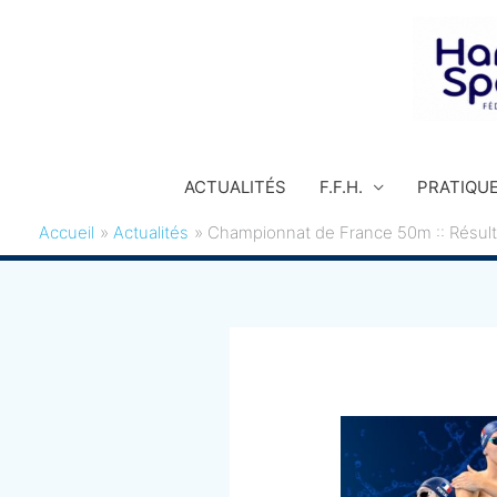
Aller
au
contenu
ACTUALITÉS
F.F.H.
PRATIQU
Accueil
Actualités
Championnat de France 50m :: Résult