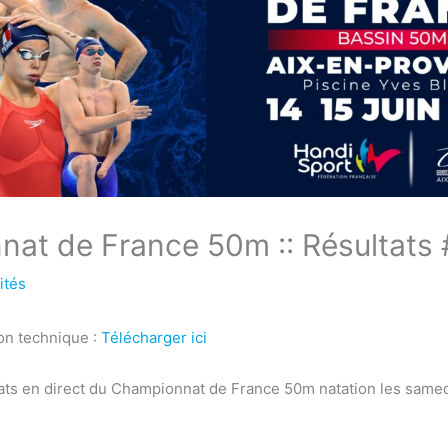
at de France 50m :: Résultats 
ités
on technique :
Télécharger ici
ltats en direct du Championnat de France 50m natation les same