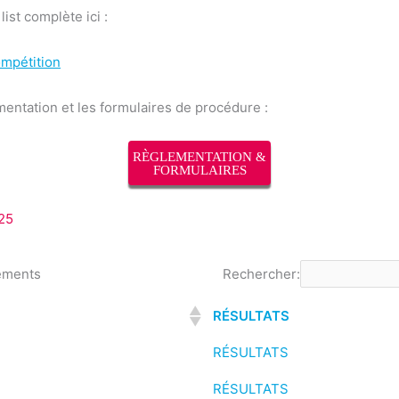
list complète ici :
mpétition
mentation et les formulaires de procédure :
RÈGLEMENTATION &
FORMULAIRES
25
éments
Rechercher:
RÉSULTATS
RÉSULTATS
RÉSULTATS