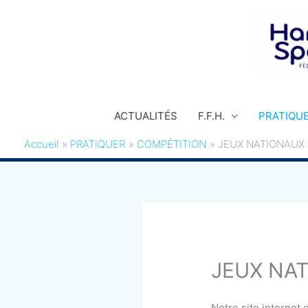
Aller
au
contenu
ACTUALITÉS
F.F.H.
PRATIQU
Accueil
PRATIQUER
COMPÉTITION
JEUX NATIONAUX 
JEUX NAT
Notre site internet