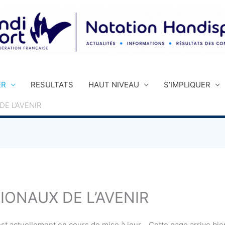
ER
RESULTATS
HAUT NIVEAU
S’IMPLIQUER
DE L’AVENIR
IONAUX DE L’AVENIR
 est actuellement en cours de mise à jour… Cette page arrive bi