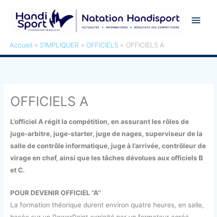
Aller
Men
au
contenu
princ
Accueil
S’IMPLIQUER
OFFICIELS
OFFICIELS A
OFFICIELS A
L’officiel A régit la compétition, en assurant les rôles de
juge-arbitre, juge-starter, juge de nages, superviseur de la
salle de contrôle informatique, juge à l’arrivée, contrôleur de
virage en chef, ainsi que les tâches dévolues aux officiels B
et C.
POUR DEVENIR OFFICIEL ’’A’’
La formation théorique durent environ quatre heures, en salle,
basée sur un PowerPoint exploité par un formateur agréé.