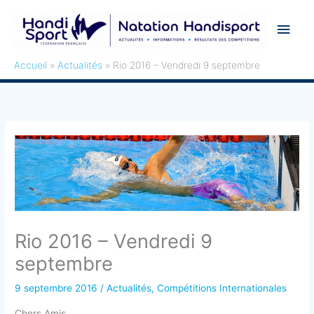
Aller
Men
au
contenu
princ
Accueil
Actualités
Rio 2016 – Vendredi 9 septembre
Rio 2016 – Vendredi 9
septembre
9 septembre 2016
/
Actualités
,
Compétitions Internationales
Chers Amis,