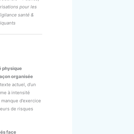
risations pour les
Vigilance santé &
iquants
té physique
 façon organisée
texte actuel, d’un
ême à intensité
le manque d’exercice
teurs de risques
iés face