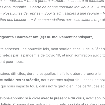
ales fédérales – Cadre général – Doctrine sanitaire et médicale 
es et autonomie – Charte de bonne conduite individuelle – Auto
 – Possibilités de reprise – Sports admissibles à une reprise – 
tion des blessures – Recommandations aux associations et prat
igeants, Cadres et Ami(e)s du mouvement handisport,
ite adresser une nouvelle fois, mon soutien et celui de la Fédéra
uché(e)s par la pandémie de Covid 19, et mon admiration aux ci
lent pour nous.
ines difficiles, durant lesquelles il a fallu d’abord prendre la 
ant
solidaires et créatifs
, nous entrons aujourd’hui dans une no
e qui nous impacte tous, dans notre quotidien, nos certitudes et 
evons apprendre à vivre avec la présence du virus
, avec son lo
éfinie. Comme dans notre vie courante, sociale et professionnel