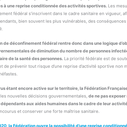
es à une reprise conditionnée des activités sportives.
Les mesur
ment fédéral s’inscrivent dans le cadre sanitaire en vigueur, a
pendants, bien souvent les plus vulnérables, des conséquences
9.
lan de déconfinement fédéral rentre donc dans une logique d’o
vernementales de diminution du nombre de personnes infecté
taire de la santé des personnes.
La priorité fédérale est de soute
 et de prévenir tout risque d’une reprise d’activité sportive non m
éfastes.
rus étant encore active sur le territoire, la Fédération Français
 les nouvelles décisions gouvernementales,
de ne pas exposer
 dépendants aux aides humaines dans le cadre de leur activité
encourus et conserver une forte maîtrise sanitaire.
020, la Fédération ouvre la possibilité d’une reprise conditionn