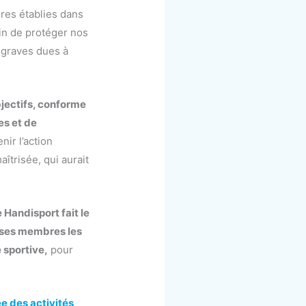
es établies dans
fin de protéger nos
 graves dues à
bjectifs, conforme
es et de
nir l’action
aîtrisée, qui aurait
e Handisport fait le
 ses membres les
 sportive,
pour
ée des activités