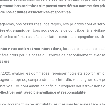
 précautions sanitaires s’imposent sans détour comme des pri
 de nos activités associatives et sportives
.
agendas, nos ressources, nos règles, nos priorités sont et ser
tive et dynamique
. Nous nous devons de contribuer à la vigilan
érer les efforts réalisés pour lutter contre la propagation du vir
ter notre action et nos interactions
, lorsque cela est nécessa
tre prêts pour la phase qui s’ouvre de déconfinement, avec la vi
ssaire.
9/2020, évaluer les dommages, repenser notre été sportif, antici
ner la reprise, comprendre les « interdits », souligner les « p
natives… ce sont autant de défis sur lesquels nous travaillons d
llectivement, avec bienveillance et responsabilité
.
ns ce document
un récapitulatif des mesures fédérales
face à la