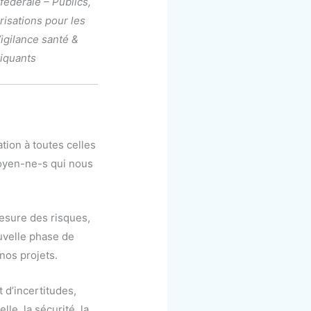
fédérale – Publics,
risations pour les
Vigilance santé &
iquants
tion à toutes celles
toyen-ne-s qui nous
mesure des risques,
uvelle phase de
nos projets.
t d’incertitudes,
le, la sécurité, la