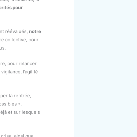
orités pour
ont réévalués,
notre
ce collective, pour
us.
ire, pour relancer
gilance, l’agilité
per la rentrée,
ossibles »,
éjà et sur lesquels
 crise, ainsi que