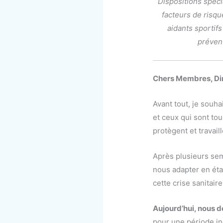
Dispositions spéci
facteurs de risqu
aidants sportifs
préven
Chers Membres, Dir
Avant tout, je souha
et ceux qui sont to
protègent et travail
Après plusieurs sema
nous adapter en ét
cette crise sanitair
Aujourd’hui, nous d
pour une période ind