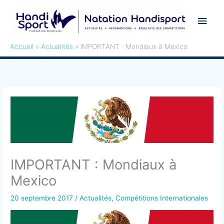
Aller
Men
au
contenu
princ
Accueil
Actualités
IMPORTANT : Mondiaux à Mexico
IMPORTANT : Mondiaux à
Mexico
20 septembre 2017
/
Actualités
,
Compétitions Internationales