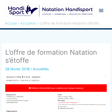
Aller
Men
au
contenu
princ
Accueil
Actualités
L’offre de formation Natation s’étoffe
L’offre de formation Natation
s’étoffe
28 février 2018
/
Actualités