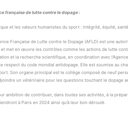
e française de lutte contre le dopage :
ique et les valeurs humanistes du sport : intégrité, équité, santé
ence Française de Lutte contre le Dopage (AFLD) est une autor
it et met en œuvre les contrôles comme les actions de lutte cont
ation et la recherche scientifique, en coordination avec l’Agenc
e respect du code mondial antidopage. Elle est soumise au chapit
sport. Son organe principal est le collège composé de neuf pers
djoindre un vétérinaire pour les questions touchant le dopage a
pour ambition de contribuer, dans toutes ses activités, à la prépa
iendront à Paris en 2024 ainsi qu’à leur bon déroulé.