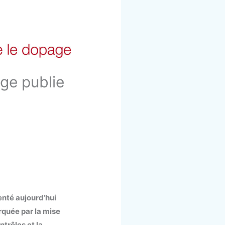
age publie
enté aujourd’hui
rquée par la mise
trôles et la