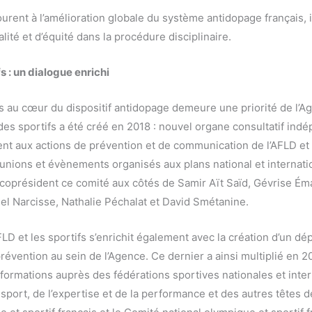
rent à l’amélioration globale du système antidopage français, 
lité et d’équité dans la procédure disciplinaire.
fs : un dialogue enrichi
fs au cœur du dispositif antidopage demeure une priorité de l’Ag
es sportifs a été créé en 2018 : nouvel organe consultatif indép
ent aux actions de prévention et de communication de l’AFLD et
éunions et évènements organisés aux plans national et internatio
 coprésident ce comité aux côtés de Samir Aït Saïd, Gévrise Ém
el Narcisse, Nathalie Péchalat et David Smétanine.
AFLD et les sportifs s’enrichit également avec la création d’un d
évention au sein de l’Agence. Ce dernier a ainsi multiplié en 2
 formations auprès des fédérations sportives nationales et inter
du sport, de l’expertise et de la performance et des autres tête