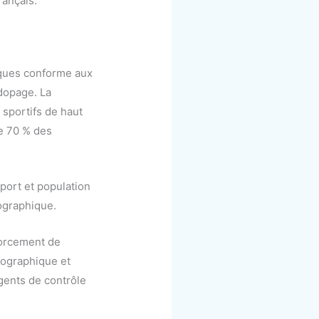
rançais.
isques conforme aux
dopage. La
 sportifs de haut
de 70 % des
sport et population
éographique.
forcement de
émographique et
gents de contrôle