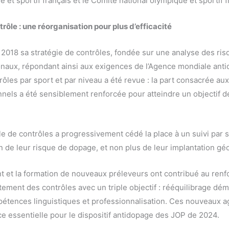
et sportif français et le Comité national olympique et sportif f
trôle : une réorganisation pour plus d’efficacité
n 2018 sa stratégie de contrôles, fondée sur une analyse des r
onaux, répondant ainsi aux exigences de l’Agence mondiale anti
rôles par sport et par niveau a été revue : la part consacrée aux
nnels a été sensiblement renforcée pour atteindre un objectif 
ale de contrôles a progressivement cédé la place à un suivi par 
on de leur risque de dopage, et non plus de leur implantation g
nt et la formation de nouveaux préleveurs ont contribué au ren
rtement des contrôles avec un triple objectif : rééquilibrage d
tences linguistiques et professionnalisation. Ces nouveaux a
e essentielle pour le dispositif antidopage des JOP de 2024.