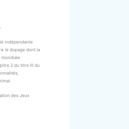
.
ité indépendante
re le dopage dont la
e mondiale
re 2 du titre III du
onnalités,
nimal.
ration des Jeux