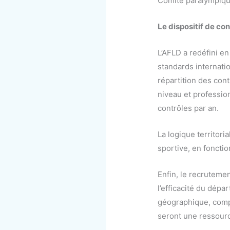
Comité paralympique 
Le dispositif de con
L’AFLD a redéfini e
standards internati
répartition des cont
niveau et professio
contrôles par an.
La logique territori
sportive, en foncti
Enfin, le recruteme
l’efficacité du dépa
géographique, compé
seront une ressourc