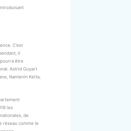
introduisant
ence. C’est
endant, il
 pourra être
nal. Astrid Guyart
ane, Nantenin Keïta,
épartement
018 les
nationales, de
s de réseau comme le