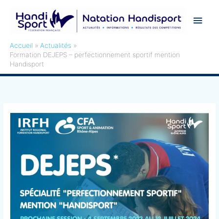
Aller
Men
au
contenu
princ
Accueil
Actualités
Formation DEJEPS – perfectionnement sportif mention
Handisport