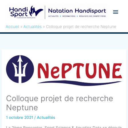
Aller
Men
au
contenu
princ
Accueil
Actualités
Colloque projet de recherche Neptune
Colloque projet de recherche
Neptune
1 octobre 2021
/
Actualités
La 2ème Rencontre, Sport Science & Aquatics Data se déroule