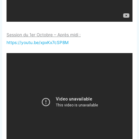
Session du 1er Octobre – Après midi :
https://youtu.be/xpxKx7cSP8M