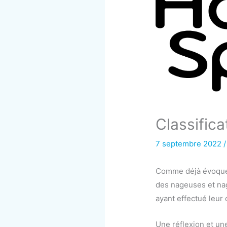
Classific
7 septembre 2022
Comme déjà évoqué à
des nageuses et nage
ayant effectué leur 
Une réflexion et un