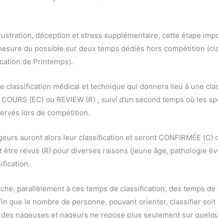
frustration, déception et stress supplémentaire, cette étape imp
esure du possible sur deux temps dédiés hors compétition (cla
ication de Printemps).
 classification médical et technique qui donnera lieu à une clas
OURS (EC) ou REVIEW (R) , suivi d’un second temps où les spo
ervés lors de compétition.
eurs auront alors leur classification et seront CONFIRMÉE (C) 
 être revus (R) pour diverses raisons (jeune âge, pathologie évo
fication.
tâche, parallèlement à ces temps de classification, des temps de
fin que le nombre de personne, pouvant orienter, classifier soit
on des nageuses et nageurs ne repose plus seulement sur quelq