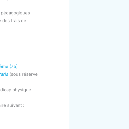
is pédagogiques
 des frais de
0ème (75)
aris
(sous réserve
ndicap physique.
ire suivant :