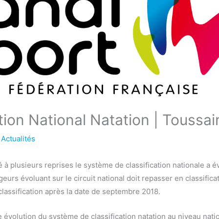
ation National Natation | Toussa
/
Actualités
 plusieurs reprises le système de classification nationale a é
urs évoluant sur le circuit national doit repasser en classifica
classification après la date de septembre 2018.
e évolution du système de classification natation au niveau nati