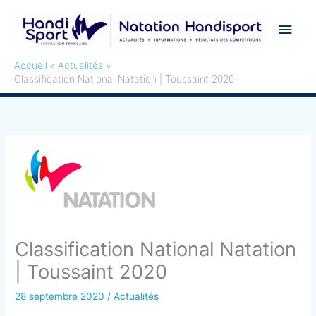
Aller
Men
au
contenu
princ
Accueil
Actualités
Classification National Natation | Toussaint 2020
Classification National Natation
| Toussaint 2020
28 septembre 2020
/
Actualités