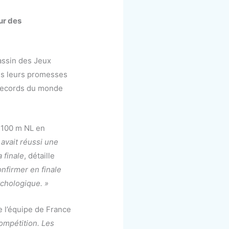
ur des
assin des Jeux
es leurs promesses
 records du monde
100 m NL en
avait réussi une
 finale
, détaille
onfirmer en finale
ychologique. »
e l’équipe de France
ompétition. Les