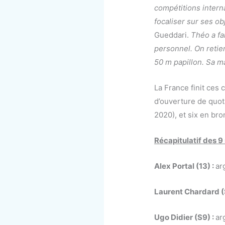
compétitions interna
focaliser sur ses ob
Gueddari.
Théo a fa
personnel. On retie
50 m papillon. Sa ma
La France finit ces
d’ouverture de quo
2020), et six en bro
Récapitulatif des 9
Alex Portal (13) :
ar
Laurent Chardard (
Ugo Didier (S9) :
ar