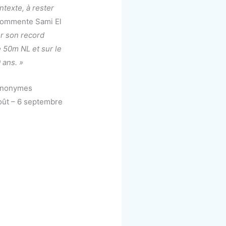
ntexte, à rester
commente Sami El
er son record
 50m NL et sur le
 ans. »
synonymes
oût – 6 septembre