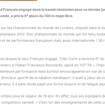
ul Français engagé dans le bassin londonien pour ce dernier jo
e
nde, a pris la 6
place du 100 m nage libre.
 sur les championnats du monde de Londres, disputé dans le b
lympiques 2012. Des championnats du monde qui ont tenu tout
 et de performances françaises mais aussi internationale ( 36
e
’issu duquel le seul Français engagé, Théo Curin a terminé 6
du 
t revenu à l’Italien Francesco Bocciardo, sacré en 1’07″76.
« Théo 
meilleure performance mais surtout encourageante en vue de la
 directeur sportif de la natation handisport.
Il avait à cœur de c
parvenu. Il a sans doute payé une forme d’usure et de fatigue ps
 simple pour le nageur de 19 ans. En effet, tous ses équipiers d
r compétition samedi.
« C’est l’un des enseignements de cette c