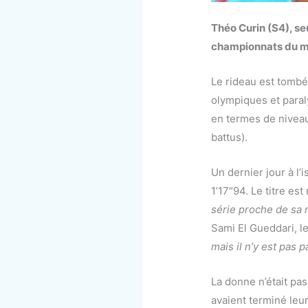
Théo Curin (S4), se
championnats du mo
Le rideau est tombé
olympiques et para
en termes de niveau
battus).
Un dernier jour à l
1’17″94. Le titre es
série proche de sa 
Sami El Gueddari, le
mais il n’y est pas 
La donne n’était pas
avaient terminé leu