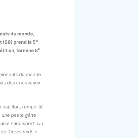
nnats du monde,
e
 (S8) prend la 5
e
étition, termine 8
pionnats du monde
mais deux nouveaux
 papillon, remporté
i une petite gêne
nçaise handisport.
Un
de l’après midi. »