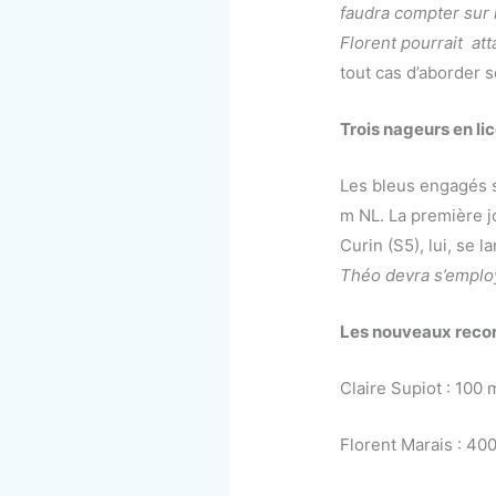
faudra compter sur l
Florent pourrait at
tout cas d’aborder 
Trois nageurs en lic
Les bleus engagés s
m NL. La première j
Curin (S5), lui, se 
Théo devra s’employ
Les nouveaux recor
Claire Supiot : 100 m
Florent Marais : 400