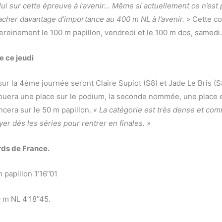
ui sur cette épreuve à l’avenir… Même si actuellement ce n’est p
tacher davantage d’importance au 400 m NL à l’avenir. »
Cette co
sereinement le 100 m papillon, vendredi et le 100 m dos, samed
e ce jeudi
ur la 4ème journée seront Claire Supiot (S8) et Jade Le Bris (S
ouera une place sur le podium, la seconde nommée, une place e
lancera sur le 50 m papillon.
« La catégorie est très dense et comm
er dès les séries pour rentrer en finales. »
ds de France.
 papillon 1’16’’01
 m NL 4’18’’45.