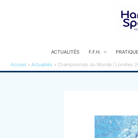
Aller
au
contenu
ACTUALITÉS
F.F.H.
PRATIQU
Accueil
Actualités
Championnats du Monde | Londres 2019