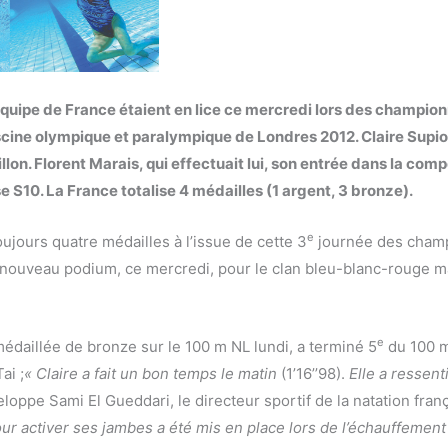
équipe de France étaient en lice ce mercredi lors des champio
scine olympique et paralympique de Londres 2012. Claire Supiot
lon. Florent Marais, qui effectuait lui, son entrée dans la comp
 S10. La France totalise 4 médailles (1 argent, 3 bronze).
e
ujours quatre médailles à l’issue de cette 3
journée des cham
 nouveau podium, ce mercredi, pour le clan bleu-blanc-rouge 
e
médaillée de bronze sur le 100 m NL lundi, a terminé 5
du 100 m
ai ;
« Claire a fait un bon temps le matin
(1’16’’98).
Elle a ressent
eloppe Sami El Gueddari, le directeur sportif de la natation fra
our activer ses jambes a été mis en place lors de l’échauffement 