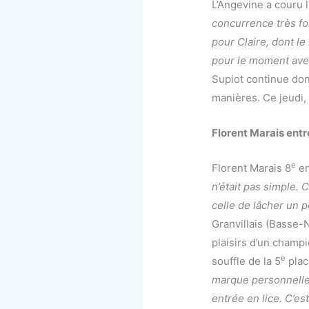
L’Angevine a couru l
concurrence très fo
pour Claire, dont le
pour le moment avec
Supiot continue do
manières. Ce jeudi,
Florent Marais entr
e
Florent Marais 8
en
n’était pas simple. C
celle de lâcher un 
Granvillais (Basse-N
plaisirs d’un champ
e
souffle de la 5
plac
marque personnelle
entrée en lice. C’est