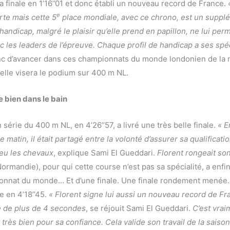
a finale en 1’16’’01 et donc établi un nouveau record de France.
e
rte mais cette 5
place mondiale, avec ce chrono, est un suppl
 handicap, malgré le plaisir qu’elle prend en papillon, ne lui perm
 les leaders de l’épreuve. Chaque profil de handicap a ses spéc
nc d’avancer dans ces championnats du monde londonien de la 
 elle visera le podium sur 400 m NL.
e bien dans le bain
 série du 400 m NL, en 4’26’’57, a livré une très belle finale.
« E
e matin, il était partagé entre la volonté d’assurer sa qualificatio
peu les chevaux
, explique Sami El Gueddari.
Florent rongeait son
ormandie), pour qui cette course n’est pas sa spécialité, a enfi
ionnat du monde… Et d’une finale. Une finale rondement menée. 
e en 4’18’’45.
« Florent signe lui aussi un nouveau record de Fr
 de plus de 4 secondes
, se réjouit Sami El Gueddari.
C’est vra
 très bien pour sa confiance. Cela valide son travail de la saison.