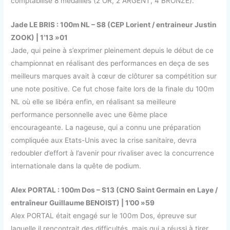
comptabilise 8 médailles (2 OR, 2 ARGENT, 4 BRONZE).
Jade LE BRIS : 100m NL – S8 (CEP Lorient / entraineur Justin
ZOOK) | 1’13 »01
Jade, qui peine à s’exprimer pleinement depuis le début de ce
championnat en réalisant des performances en deça de ses
meilleurs marques avait à cœur de clôturer sa compétition sur
une note positive. Ce fut chose faite lors de la finale du 100m
NL où elle se libéra enfin, en réalisant sa meilleure
performance personnelle avec une 6ème place
encourageante. La nageuse, qui a connu une préparation
compliquée aux Etats-Unis avec la crise sanitaire, devra
redoubler d’effort à l’avenir pour rivaliser avec la concurrence
internationale dans la quête de podium.
Alex PORTAL : 100m Dos – S13 (CNO Saint Germain en Laye /
entraîneur Guillaume BENOIST) | 1’00 »59
Alex PORTAL était engagé sur le 100m Dos, épreuve sur
laquelle il rencontrait des difficultés, mais qui a réussi à tirer