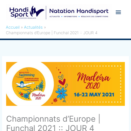
Aller
Men
au
contenu
princ
Accueil
Actualités
Championnats d’Europe | Funchal 2021 :: JOUR 4
Championnats d’Europe |
Funchal 2021 :: JOUR 4