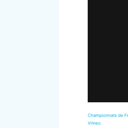
Championnats de Fr
Vimeo
.