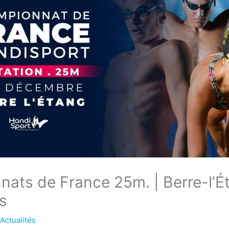
ats de France 25m. | Berre-l’É
ts
/
Actualités