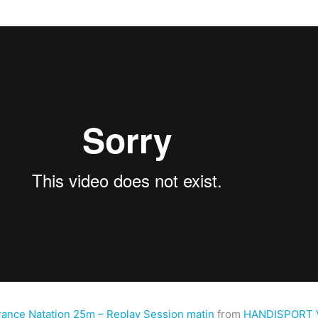
ance Natation 25m – Replay Session matin
from
HANDISPORT Vi