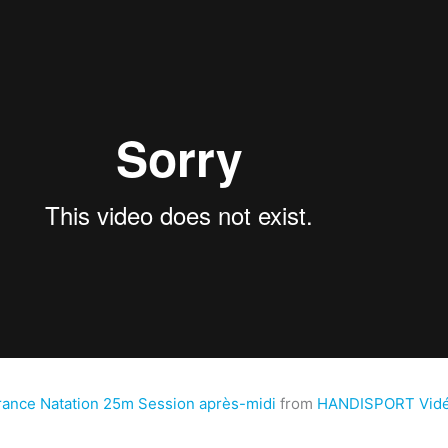
ance Natation 25m Session après-midi
from
HANDISPORT Vidéo