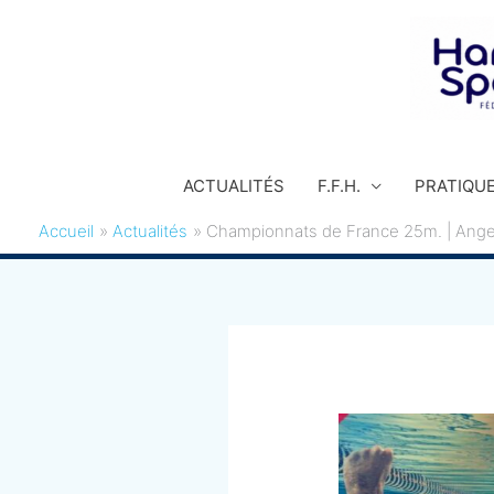
Aller
au
contenu
ACTUALITÉS
F.F.H.
PRATIQU
Accueil
Actualités
Championnats de France 25m. | Ange